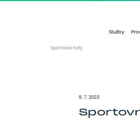
Přejít na obsah
Služby
Pro
Hlavní navigace
Sportovní haly
9. 7. 2023
Sportovn