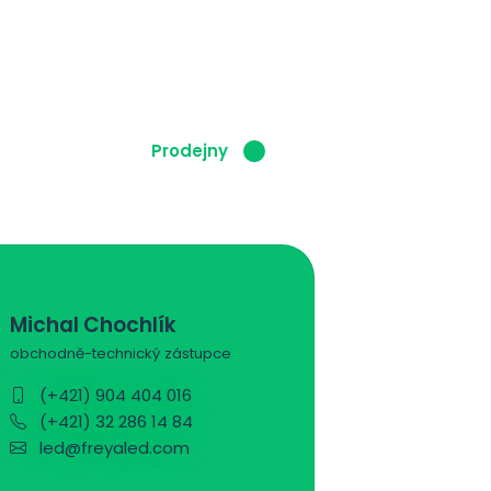
íspěvek
Prodejny
Michal Chochlík
obchodně-technický zástupce
(+421) 904 404 016
(+421) 32 286 14 84
led@freyaled.com