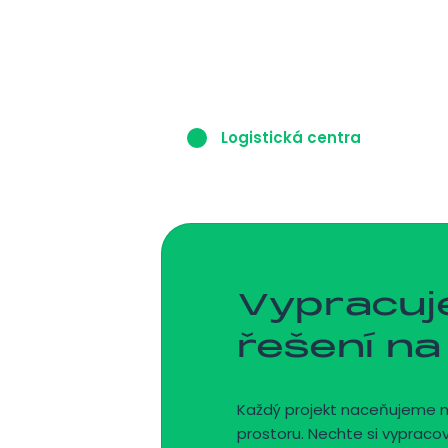
Logistická centra
Vypracu
řešení na
Každý projekt naceňujeme 
prostoru. Nechte si vypraco