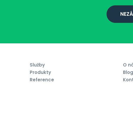
NEZÁ
Služby
O n
Produkty
Blo
Reference
Kon