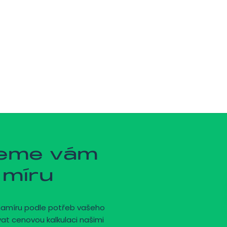
Navigace pro př
jeme vám
 míru
namíru podle potřeb vašeho
vat cenovou kalkulaci našimi