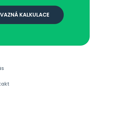
VAZNÁ KALKULACE
ás
g
takt