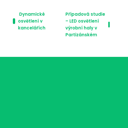
Navigace pro příspě
Dynamické
Případová studie
osvětlení v
– LED osvětlení
kancelářích
výrobní haly v
Partizánském