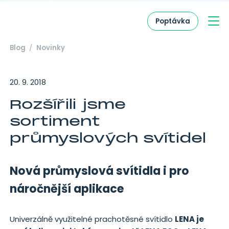
Přejít na obsah
Poptávka
Hlavní navigace
Blog
Novinky
20. 9. 2018
Rozšířili jsme
sortiment
průmyslových svítidel
Nová průmyslová svítidla i pro
náročnější aplikace
Univerzálně využitelné prachotěsné svítidlo
LENA je