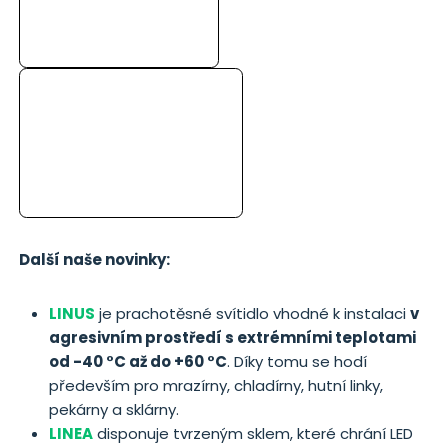
Další naše novinky:
LINUS
je prachotěsné svítidlo vhodné k instalaci
v
agresivním prostředí s extrémními teplotami
od -40 °C až do +60 °C
. Díky tomu se hodí
především pro mrazírny, chladírny, hutní linky,
pekárny a sklárny.
LINEA
disponuje tvrzeným sklem, které chrání LED