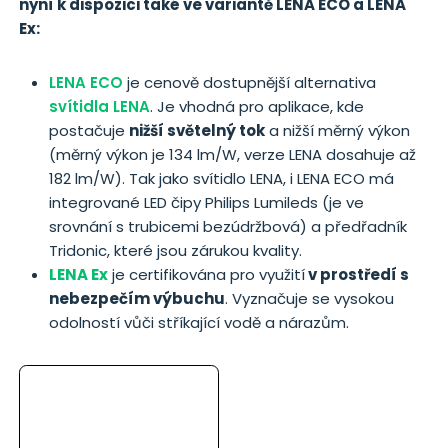
nyní k dispozici také ve variantě LENA ECO a LENA
Ex:
LENA ECO
je cenově dostupnější alternativa
svítidla LENA
. Je vhodná pro aplikace, kde
postačuje
nižší světelný tok
a nižší měrný výkon
(měrný výkon je 134 lm/W, verze LENA dosahuje až
182 lm/W). Tak jako svítidlo LENA, i LENA ECO má
integrované LED čipy Philips Lumileds (je ve
srovnání s trubicemi bezúdržbová) a předřadník
Tridonic, které jsou zárukou kvality.
LENA Ex
je certifikována pro využití
v prostředí s
nebezpečím výbuchu
. Vyznačuje se vysokou
odolností vůči stříkající vodě a nárazům.