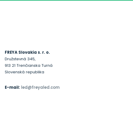
FREYA Slovakia s. r. o.
Družstevná 345,
913 21 Trenčianska Turná
Slovenská republika
E-mail:
led@freyaled.com
Tel:
(+421) 32 286 14 84
Služby
Produkty
Reference