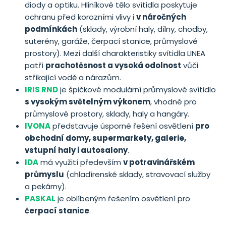
diody a optiku. Hliníkové tělo svítidla poskytuje
ochranu před korozními vlivy i
v náročných
podmínkách
(sklady, výrobní haly, dílny, chodby,
suterény, garáže, čerpací stanice, průmyslové
prostory). Mezi další charakteristiky svítidla LINEA
patří
prachotěsnost a vysoká odolnost
vůči
stříkající vodě a nárazům.
IRIS RND
je špičkové modulární průmyslové svítidlo
s vysokým světelným výkonem
, vhodné pro
průmyslové prostory, sklady, haly a hangáry.
IVONA
představuje úsporné řešení osvětlení
pro
obchodní domy, supermarkety, galerie,
vstupní haly i autosalony
.
IDA
má využití především
v potravinářském
průmyslu
(chladírenské sklady, stravovací služby
a pekárny).
PASKAL
je oblíbeným řešením osvětlení pro
čerpací stanice
.