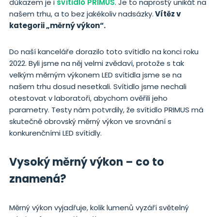
důkazem je i
svítidlo PRIMUS
. Je to naprostý unikát na
našem trhu, a to bez jakékoliv nadsázky.
Vítěz v
kategorii „měrný výkon“.
Do naší kanceláře dorazilo toto svítidlo na konci roku
2022. Byli jsme na něj velmi zvědaví, protože s tak
velkým měrným výkonem LED svítidla jsme se na
našem trhu dosud nesetkali. Svítidlo jsme nechali
otestovat v laboratoři, abychom ověřili jeho
parametry. Testy nám potvrdily, že svítidlo PRIMUS má
skutečně obrovský měrný výkon ve srovnání s
konkurenčními LED svítidly.
Vysoký měrný výkon – co to
znamená?
Měrný výkon vyjadřuje, kolik lumenů vyzáří světelný