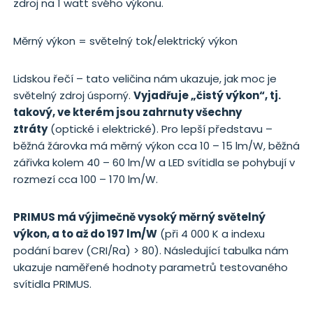
zdroj na 1 watt svého výkonu.
Měrný výkon = světelný tok/elektrický výkon
Lidskou řečí – tato veličina nám ukazuje, jak moc je
světelný zdroj úsporný.
Vyjadřuje „čistý výkon“, tj.
takový, ve kterém jsou zahrnuty všechny
ztráty
(optické i elektrické). Pro lepší představu –
běžná žárovka má měrný výkon cca 10 – 15 lm/W, běžná
zářivka kolem 40 – 60 lm/W a LED svítidla se pohybují v
rozmezí cca 100 – 170 lm/W.
PRIMUS má výjimečně vysoký měrný světelný
výkon, a to až do 197 lm/W
(při 4 000 K a indexu
podání barev (CRI/Ra) > 80). Následující tabulka nám
ukazuje naměřené hodnoty parametrů testovaného
svítidla PRIMUS.