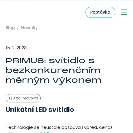
Přejít na obsah
Poptávka
Hlavní navigace
Blog
Novinky
15. 2. 2023
PRIMUS: svítidlo s
bezkonkurenčním
měrným výkonem
LED zajímavosti
Unikátní LED svítidlo
Technologie se neustále posouvají vpřed, čehož