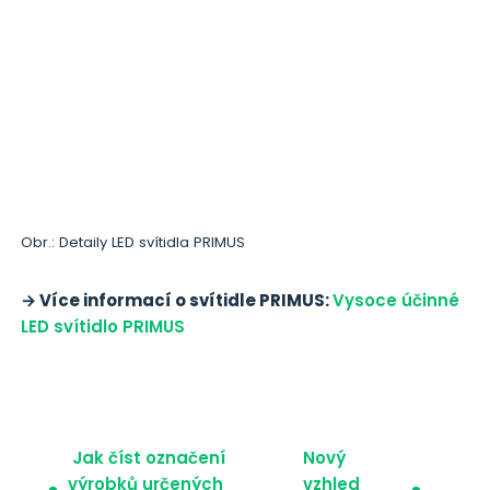
Obr.: Detaily LED svítidla PRIMUS
→ Více informací o svítidle PRIMUS:
Vysoce účinné
LED svítidlo PRIMUS
Navigace pro příspě
Jak číst označení
Nový
výrobků určených
vzhled