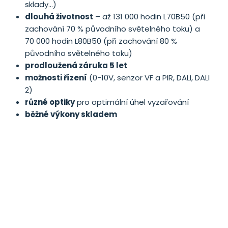
sklady…)
dlouhá životnost
– až 131 000 hodin L70B50 (při
zachování 70 % původního světelného toku) a
70 000 hodin L80B50 (při zachování 80 %
původního světelného toku)
prodloužená záruka 5 let
možnosti řízení
(0-10V, senzor VF a PIR, DALI, DALI
2)
různé optiky
pro optimální úhel vyzařování
běžné výkony skladem