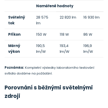
Naměřené hodnoty
Světelný
28 575
22 820 lm
16 930 lm
tok
lm
Příkon
150 W
118 W
86 W
Měrný
190,5
193,4
196,9
výkon
lm/W
lm/W
lm/W
Poznámka:
Kompletní výsledky laboratorního testování
svítidla dodáme na požádání.
Porovnání s běžnými světelnými
zdroji