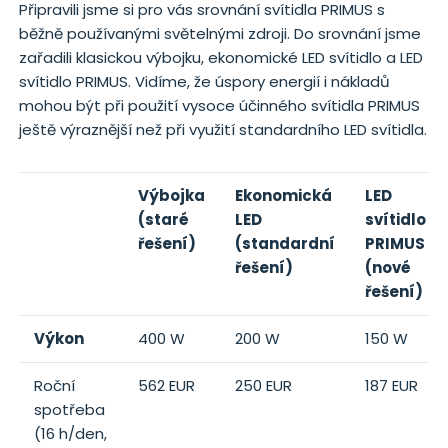
Připravili jsme si pro vás srovnání svítidla PRIMUS s
běžně používanými světelnými zdroji. Do srovnání jsme
zařadili klasickou výbojku, ekonomické LED svítidlo a LED
svítidlo PRIMUS. Vidíme, že úspory energií i nákladů
mohou být při použití vysoce účinného svítidla PRIMUS
ještě výraznější než při využití standardního LED svítidla.
Výbojka
Ekonomická
LED
(staré
LED
svítidlo
řešení)
(standardní
PRIMUS
řešení)
(nové
řešení)
Výkon
400 W
200 W
150 W
Roční
562 EUR
250 EUR
187 EUR
spotřeba
(16 h/den,