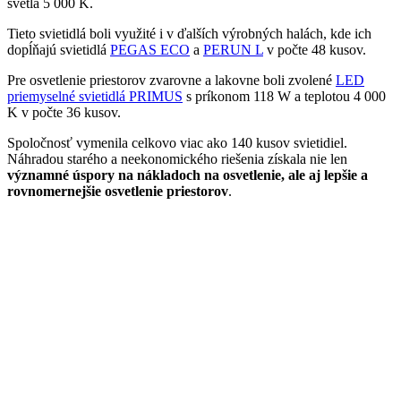
svetla 5 000 K.
Tieto svietidlá boli využité i v ďalších výrobných halách, kde ich
dopĺňajú svietidlá
PEGAS ECO
a
PERUN L
v počte 48 kusov.
Pre osvetlenie priestorov zvarovne a lakovne boli zvolené
LED
priemyselné svietidlá PRIMUS
s príkonom 118 W a teplotou 4 000
K v počte 36 kusov.
Spoločnosť vymenila celkovo viac ako 140 kusov svietidiel.
Náhradou starého a neekonomického riešenia získala nie len
významné úspory na nákladoch na osvetlenie, ale aj lepšie a
rovnomernejšie osvetlenie priestorov
.