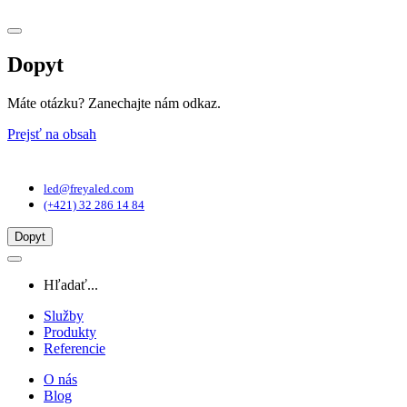
Dopyt
Máte otázku? Zanechajte nám odkaz.
Prejsť na obsah
Hlavná
navigácia
led@freyaled.com
(+421) 32 286 14 84
Dopyt
Hľadať...
Služby
Produkty
Referencie
O nás
Blog