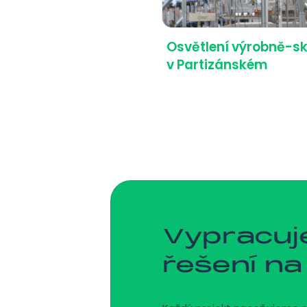
Osvětlení výrobně-s
v Partizánském
Vypracu
řešení na