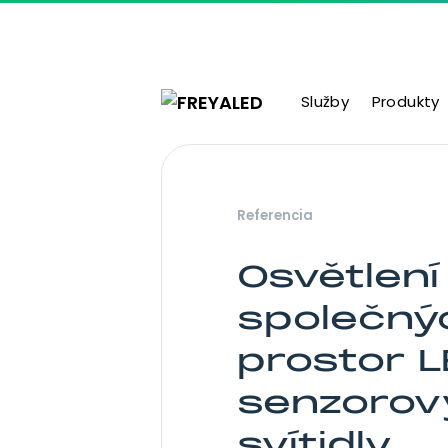
Přejít na obsah
Služby
Produkty
Hlavní navigace
Referencia
Osvětlení
společný
prostor 
senzorov
svítidly