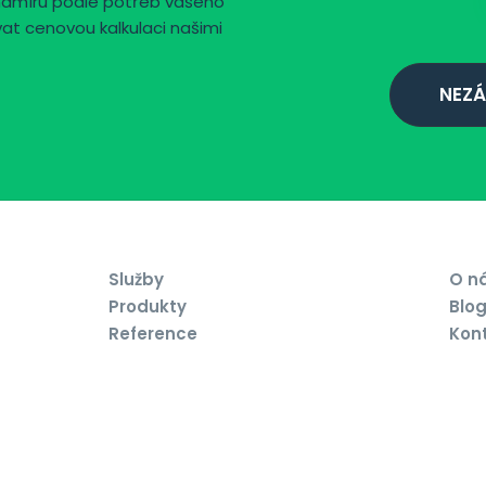
namíru podle potřeb vašeho
vat cenovou kalkulaci našimi
NEZÁ
Služby
O n
Produkty
Blo
Reference
Kon