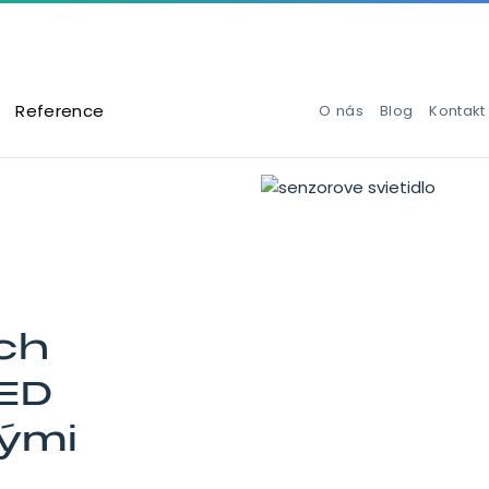
Reference
O nás
Blog
Kontakt
ch
LED
ými