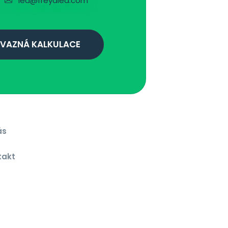
led@freyaled.com
VAZNÁ KALKULACE
ás
g
takt