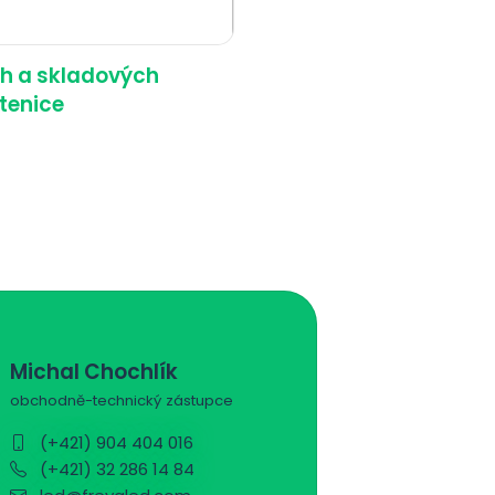
ch a skladových
stenice
Michal Chochlík
obchodně-technický zástupce
(+421) 904 404 016
(+421) 32 286 14 84