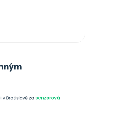
vlnným
 v Bratislavě za
senzorová