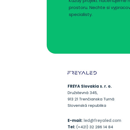
Každý projekt naceňujeme 
prostoru. Nechte si vypraco
specialisty.
FREYA Slovakia s. r. o.
Družstevná 345,
913 21 Trenčianska Turná
Slovenská republika
E-mail:
led@freyaled.com
Tel:
(+421) 32 286 14 84