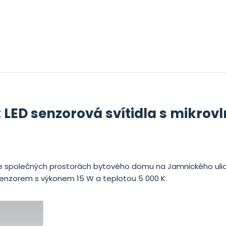
a: LED senzorová svítidla s mikro
 ve společných prostorách bytového domu na Jamnického ulici
enzorem s výkonem 15 W a teplotou 5 000 K.