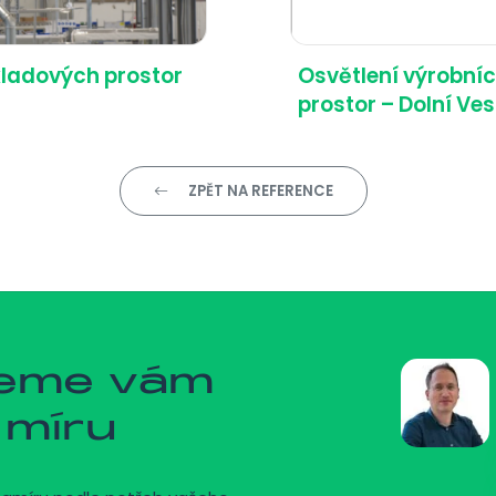
kladových prostor
Osvětlení výrobní
prostor – Dolní Ve
ZPĚT NA REFERENCE
jeme vám
 míru