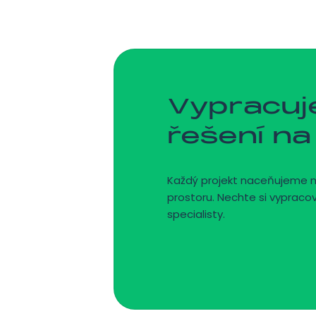
Vypracu
řešení na
Každý projekt naceňujeme 
prostoru. Nechte si vypraco
specialisty.