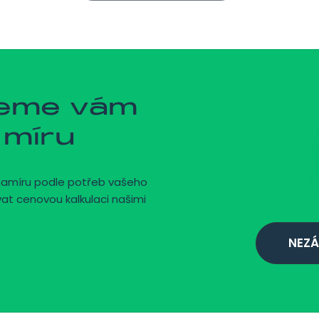
jeme vám
 míru
namíru podle potřeb vašeho
vat cenovou kalkulaci našimi
NEZÁ