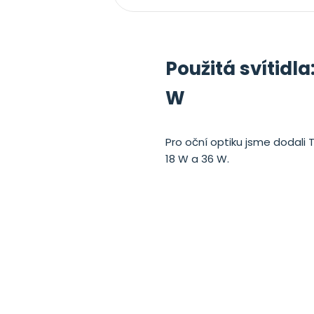
Použitá svítidla
W
Pro oční optiku jsme dodali T
18 W a 36 W.