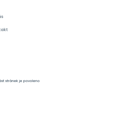
ás
g
takt
část stránek je povoleno