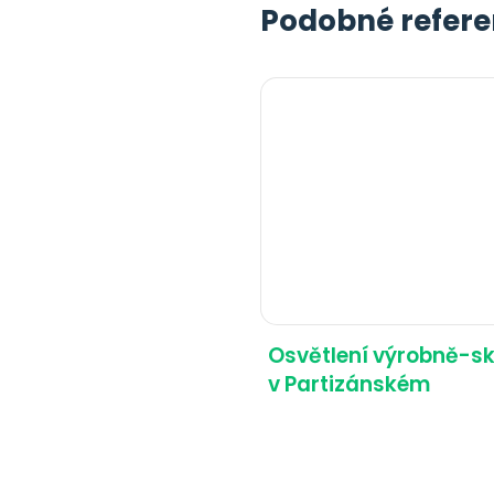
Podobné refer
Osvětlení výrobně-s
v Partizánském