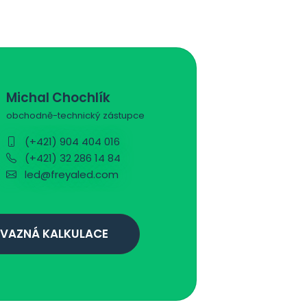
Michal Chochlík
obchodně-technický zástupce
(+421) 904 404 016
(+421) 32 286 14 84
led@freyaled.com
VAZNÁ KALKULACE