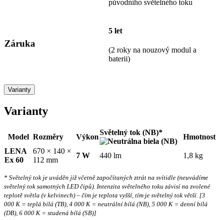
původního světelného toku
5 let
Záruka
(2 roky na nouzový modul a
baterii)
Varianty
Varianty
Světelný tok (NB)*
Model
Rozměry
Výkon
Hmotnost
LENA
670 × 140 ×
7 W
440 lm
1,8 kg
Ex 60
112 mm
*
Světelný tok je uváděn již včetně započítaných ztrát na svítidle (neuvádíme
světelný tok samotných LED čipů). Intenzita světelného toku závisí na zvolené
teplotě světla (v kelvinech) – čím je teplota vyšší, tím je světelný tok větší. [3
000 K = teplá bílá (TB), 4 000 K = neutrální bílá (NB), 5 000 K = denní bílá
(DB), 6 000 K = studená bílá (SB)]