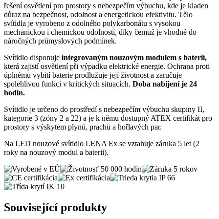
řešení osvětlení pro prostory s nebezpečím výbuchu, kde je kladen
důraz na bezpečnost, odolnost a energetickou efektivitu. Tělo
svítidla je vyrobeno z odolného polykarbonátu s vysokou
mechanickou i chemickou odolností, díky čemuž je vhodné do
náročných průmyslových podmínek.
Svítidlo disponuje
integrovaným nouzovým modulem s baterií,
která zajistí osvětlení při výpadku elektrické energie. Ochrana proti
úplnému vybití baterie prodlužuje její životnost a zaručuje
spolehlivou funkci v kritických situacích.
Doba nabíjení je 24
hodin.
Svítidlo je určeno do prostředí s nebezpečím výbuchu skupiny II,
kategorie 3 (zóny 2 a 22) a je k němu dostupný ATEX certifikát pro
prostory s výskytem plynů, prachů a hořlavých par.
Na LED nouzové svítidlo LENA Ex se vztahuje záruka 5 let (2
roky na nouzový modul a baterii).
Související produkty