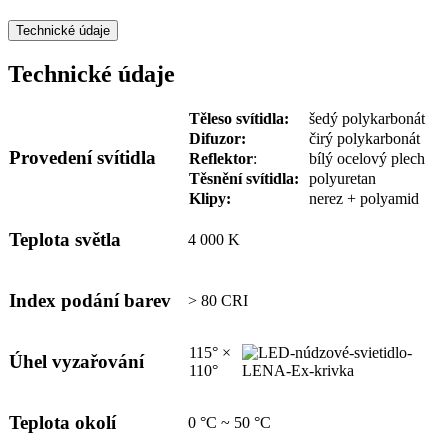
Technické údaje
Technické údaje
Těleso svítidla:
šedý polykarbonát
Difuzor:
čirý polykarbonát
Provedení svítidla
Reflektor
:
bílý ocelový plech
Těsnění svítidla:
polyuretan
Klipy:
nerez + polyamid
Teplota světla
4 000 K
Index podání barev
> 80 CRI
115° ×
Úhel vyzařování
110°
Teplota okolí
0 °C ~ 50 °C