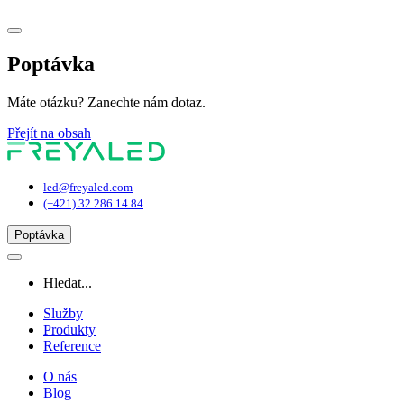
Poptávka
Máte otázku? Zanechte nám dotaz.
Přejít na obsah
Hlavní
navigace
led@freyaled.com
(+421) 32 286 14 84
Poptávka
Hledat...
Služby
Produkty
Reference
O nás
Blog