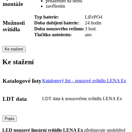
přisazením na stěnu
montáže
zavěšením
Typ baterie:
LiFePO4
Možnosti
Doba dobíjení baterie:
24 hodin
svítidla
Doba nouzového režimu:
3 hod.
Tlačítko autotestu:
ano
Ke stažení
Ke stažení
Katalogové listy
Katalogový list – nouzové svítidlo LENA Ex
LDT data
LDT data k nouzovému svítidlu LENA Ex
Popis
LED nouzové lineární svítidlo LENA Ex
představuje spolehlivé