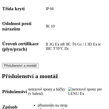
Třída krytí
IP 66
Odolnost proti
IK 10
nárazům
Úroveň certifikace
II 3G Ex nR IIC T6 Gc / I 3D Ex tc
IIIC T70°C Dc
(plyn/prach)
Příslušenství a montáž
Příslušenství a montáž
nerezové spony a háčky
Příslušenství
(v balení)
přisazením na strop
Způsob