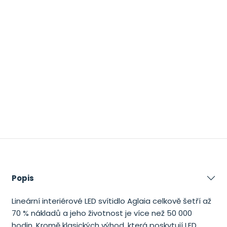
Previous
Next
Popis
Lineární interiérové ​​LED svítidlo Aglaia celkově šetří až
70 % nákladů a jeho životnost je více než 50 000
hodin. Kromě klasických výhod, která poskytují LED