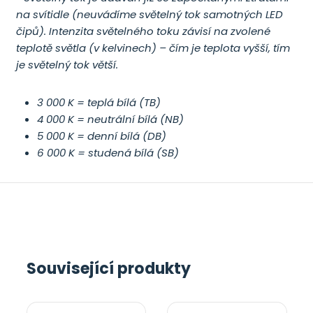
na svítidle (neuvádíme světelný tok samotných LED
čipů). Intenzita světelného toku závisí na zvolené
teplotě světla (v kelvinech) – čím je teplota vyšší, tím
je světelný tok větší.
3 000 K = teplá bílá (TB)
4 000 K = neutrální bílá (NB)
5 000 K = denní bílá (DB)
6 000 K = studená bílá (SB)
Související produkty