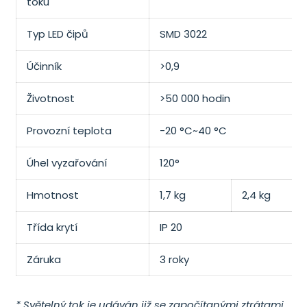
toku
Typ LED čipů
SMD 3022
Účinník
>0,9
Životnost
>50 000 hodin
Provozní teplota
-20 °C~40 °C
Úhel vyzařování
120°
Hmotnost
1,7 kg
2,4 kg
Třída krytí
IP 20
Záruka
3 roky
* Světelný tok je udáván již se započítanými ztrátami