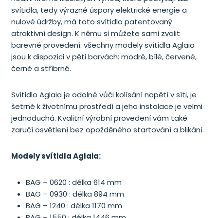
svítidla, tedy výrazné úspory elektrické energie a
nulové údržby, má toto svítidlo patentovaný
atraktivní design. K němu si můžete sami zvolit
barevné provedení: všechny modely svítidla Aglaia
jsou k dispozici v pěti barvách: modré, bílé, červené,
černé a stříbrné.
Svítidlo Aglaia je odolné vůči kolísání napětí v síti, je
šetrné k životnímu prostředí a jeho instalace je velmi
jednoduchá. Kvalitní výrobní provedení vám také
zaručí osvětlení bez opožděného startování a blikání.
Modely svítidla Aglaia:
BAG – 0620 : délka 614 mm
BAG – 0930 : délka 894 mm
BAG – 1240 : délka 1170 mm
BAG – 1550 : délka 1446 mm