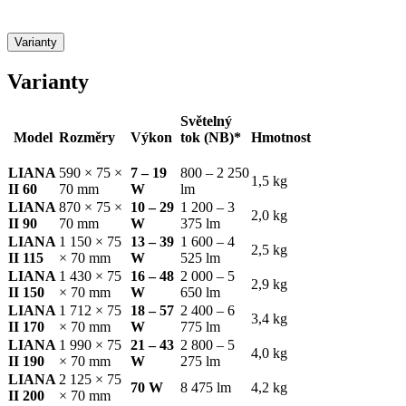
Varianty
Varianty
Světelný
Model
Rozměry
Výkon
tok (NB)*
Hmotnost
LIANA
590 × 75 ×
7 – 19
800 – 2 250
1,5 kg
II 60
70 mm
W
lm
LIANA
870 × 75 ×
10 – 29
1 200 – 3
2,0 kg
II 90
70 mm
W
375 lm
LIANA
1 150 × 75
13 – 39
1 600 – 4
2,5 kg
II 115
× 70 mm
W
525 lm
LIANA
1 430 × 75
16 – 48
2 000 – 5
2,9 kg
II 150
× 70 mm
W
650 lm
LIANA
1 712 × 75
18 – 57
2 400 – 6
3,4 kg
II 170
× 70 mm
W
775 lm
LIANA
1 990 × 75
21 – 43
2 800 – 5
4,0 kg
II 190
× 70 mm
W
275 lm
LIANA
2 125 × 75
70 W
8 475 lm
4,2 kg
II 200
× 70 mm