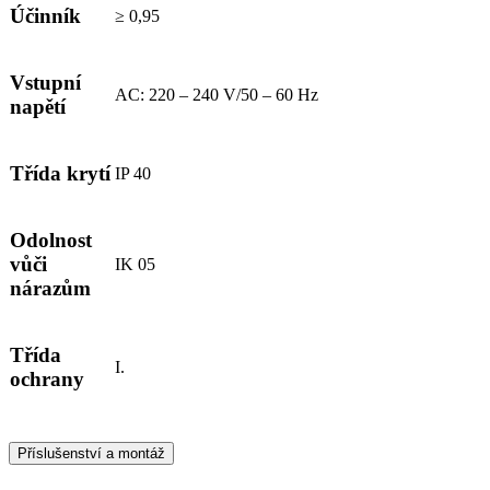
Účinník
≥ 0,95
Vstupní
AC: 220 – 240 V/50 – 60 Hz
napětí
Třída krytí
IP 40
Odolnost
vůči
IK 05
nárazům
Třída
I.
ochrany
Příslušenství a montáž