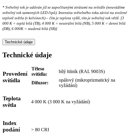
* Světelný tok je udáván již se započítanými ztrátami na svítidle (neuvádíme
světelný tok samotných LED čipů). Intenzita světelného toku závisí na zvolené
teplotě světla (v kelvinech) – čím je teplota vyšší, tím je světelný tok větší. [3
000 K = teplá bílá (TB), 4 000 K = neutrální bílá (NB), 5 000 K = denní bílá
(DB), 6 000K = studená bílá (SB)]
Technické údaje
Technické údaje
Těleso
bílý hliník (RAL 9003S)
Provedení
svítidla:
svítidla
opálový (mikroprizmatický na
Difuzor:
vyžádání)
Teplota
4 000 K (3 000 K na vyžádání)
světla
Index
podání
> 80 CRI