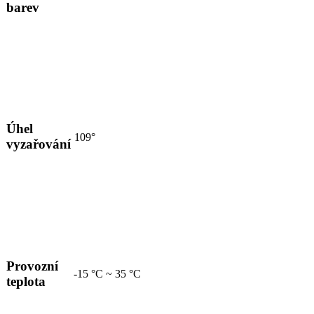
barev
Úhel
109°
vyzařování
Provozní
-15 °C ~ 35 °C
teplota