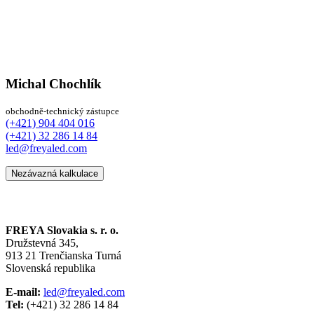
Michal Chochlík
obchodně-technický zástupce
(+421) 904 404 016
(+421) 32 286 14 84
led@freyaled.com
Nezávazná kalkulace
FREYA Slovakia s. r. o.
Družstevná 345,
913 21 Trenčianska Turná
Slovenská republika
E-mail:
led@freyaled.com
Tel:
(+421) 32 286 14 84