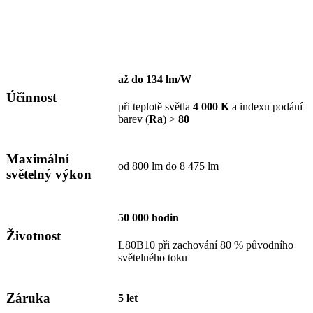
až do
134 lm/W
Účinnost
při teplotě světla
4 000 K
a indexu podání
barev (
Ra
) >
80
Maximální
od 800 lm do 8 475 lm
světelný výkon
50 000 hodin
Životnost
L80B10 při zachování 80 % původního
světelného toku
Záruka
5 let