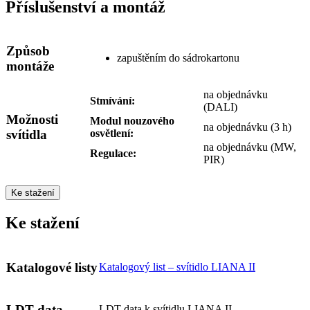
Příslušenství a montáž
Způsob
zapuštěním do sádrokartonu
montáže
na objednávku
Stmívání:
(DALI)
Možnosti
Modul nouzového
na objednávku (3 h)
svítidla
osvětlení:
na objednávku (MW,
Regulace:
PIR)
Ke stažení
Ke stažení
Katalogové listy
Katalogový list – svítidlo LIANA II
LDT data
LDT data k svítidlu LIANA II