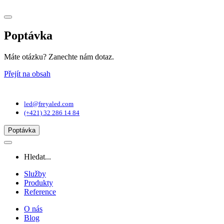
Poptávka
Máte otázku? Zanechte nám dotaz.
Přejít na obsah
Hlavní
navigace
led@freyaled.com
(+421) 32 286 14 84
Poptávka
Hledat...
Služby
Produkty
Reference
O nás
Blog