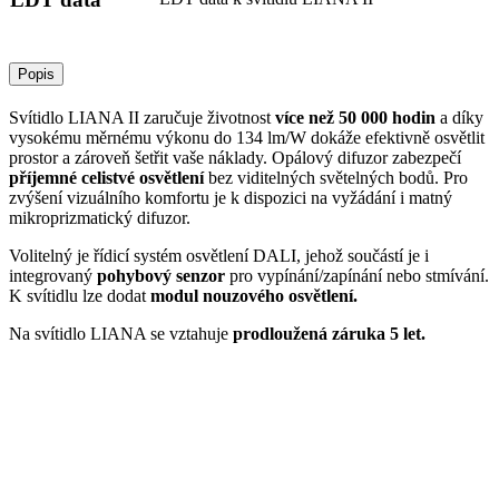
Popis
Svítidlo LIANA II zaručuje životnost
více než 50 000 hodin
a díky
vysokému měrnému výkonu do 134 lm/W dokáže efektivně osvětlit
prostor a zároveň šetřit vaše náklady. Opálový difuzor zabezpečí
příjemné celistvé osvětlení
bez viditelných světelných bodů. Pro
zvýšení vizuálního komfortu je k dispozici na vyžádání i matný
mikroprizmatický difuzor.
Volitelný je řídicí systém osvětlení DALI, jehož součástí je i
integrovaný
pohybový senzor
pro vypínání/zapínání nebo stmívání.
K svítidlu lze dodat
modul nouzového osvětlení.
Na svítidlo LIANA se vztahuje
prodloužená záruka 5 let.