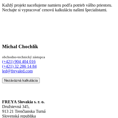
Každý projekt naceňujeme namieru podľa potrieb vášho priestoru.
Nechajte si vypracovať cenovú kalkuláciu našimi špecialistami.
Michal Chochlík
obchodno-technický zástupca
(+421) 904 404 016
(+421) 32 286 14 84
led@freyaled.com
Nezáväzná kalkulácia
FREYA Slovakia s. r. o.
Družstevná 345,
913 21 Trenčianska Turná
Slovenská republika