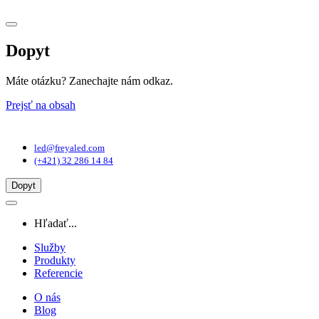
Dopyt
Máte otázku? Zanechajte nám odkaz.
Prejsť na obsah
Hlavná
navigácia
led@freyaled.com
(+421) 32 286 14 84
Dopyt
Hľadať...
Služby
Produkty
Referencie
O nás
Blog