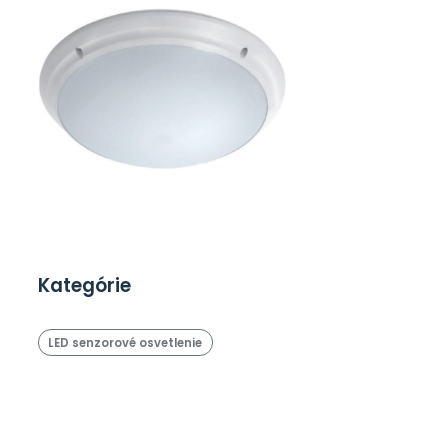
Kategórie
LED senzorové osvetlenie