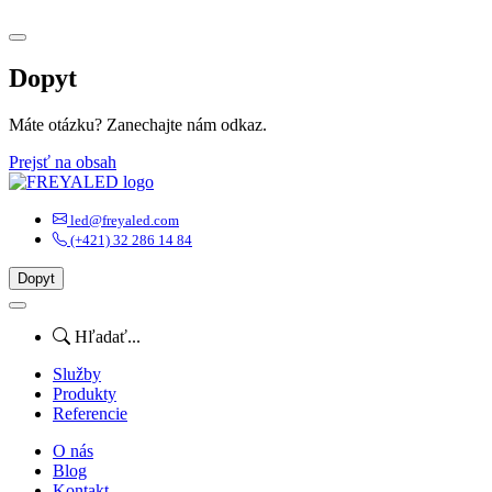
Dopyt
Máte otázku? Zanechajte nám odkaz.
Prejsť na obsah
Hlavná
navigácia
led@freyaled.com
(+421) 32 286 14 84
Dopyt
Hľadať...
Služby
Produkty
Referencie
O nás
Blog
Kontakt