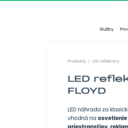
Prejsť na obsah
Služby
Pro
Hlavná navigácia
Produkty
LED reflektory
LED refle
FLOYD
LED náhrada za klasick
vhodná na
osvetlenie
priestranstiev, rekla