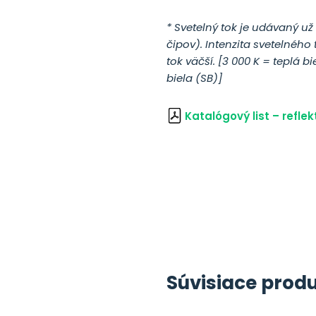
* Svetelný tok je udávaný u
čipov). Intenzita svetelného 
tok väčší. [
3 000 K = teplá bi
biela (SB)]
Katalógový list – refle
Súvisiace prod