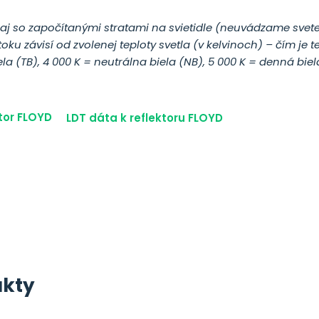
ž aj so započítanými stratami na svietidle (neuvádzame svet
toku závisí od zvolenej teploty svetla (v kelvinoch) – čím je t
ela (TB),
4 000 K = neutrálna biela (NB),
5 000 K = denná biel
ktor FLOYD
LDT dáta k reflektoru FLOYD
ukty