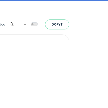
Toggle theme
áca
DOPYT