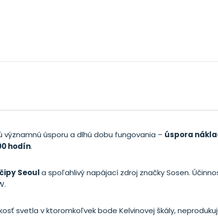
jú významnú úsporu a dlhú dobu fungovania –
úspora nákl
00 hodín
.
čipy
Seoul
a spoľahlivý napájací zdroj značky Sosen. Účinnosť
W.
kosť svetla v ktoromkoľvek bode Kelvinovej škály, neprodukuj