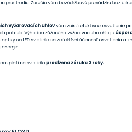
mu prostrediu. Zaručia vám bezúdržbovú prevádzku bez blik
ich vyžarovacích uhlov
vám zaistí efektívne osvetlenie pri
ich potrieb. Výhodou zúženého vyžarovacieho uhla je
úspora
optiky na LED svietidle sa zefektívni účinnosť osvetlenia a z
 energie.
m platí na svietidlo
predĺžená záruka 3 roky
.
orov FLOYD