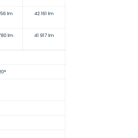
156 lm
42 161 lm
780 lm
41 917 lm
20°