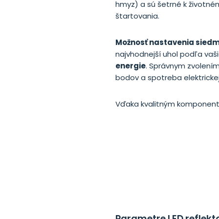
hmyz) a sú šetrné k životné
štartovania.
Možnosť nastavenia siedm
najvhodnejší uhol podľa vaš
energie
. Správnym zvolením 
bodov a spotreba elektrickej
Vďaka kvalitným komponento
Parametre LED reflekt