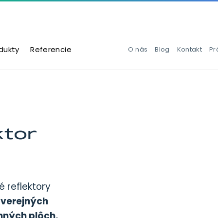
dukty
Referencie
O nás
Blog
Kontakt
Pr
ktor
é reflektory
 verejných
mných plôch,