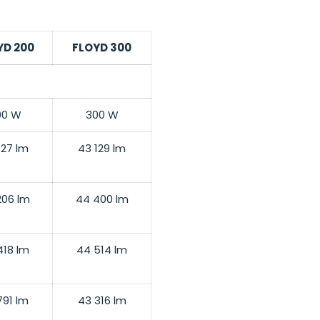
YD 200
FLOYD 300
00 W
300 W
127 lm
43 129 lm
206 lm
44 400 lm
418 lm
44 514 lm
791 lm
43 316 lm