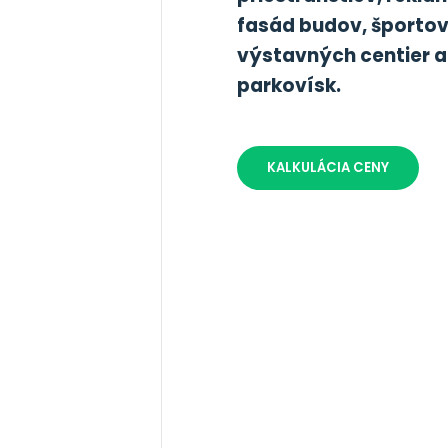
fasád budov, športov
výstavných centier a
parkovísk.
KALKULÁCIA CENY