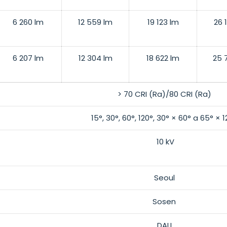
6 260 lm
12 559 lm
19 123 lm
26 
6 207 lm
12 304 lm
18 622 lm
25 
> 70 CRI (Ra)/80 CRI (Ra)
15°, 30°, 60°, 120°, 30° × 60° a 65° × 1
10 kV
Seoul
Sosen
DALI