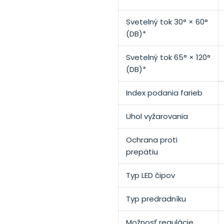
Svetelný tok 30
°
× 60
°
(DB)*
Svetelný tok 65
°
× 120
°
(DB)*
Index podania farieb
Uhol vyžarovania
Ochrana proti
prepätiu
Typ LED čipov
Typ predradníku
Možnosť regulácie