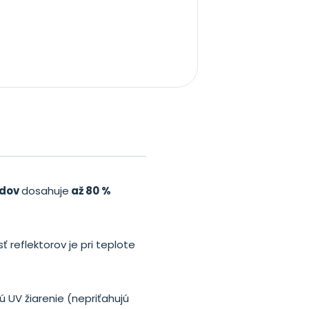
adov
dosahuje
až 80 %
 reflektorov je pri teplote
ú UV žiarenie (nepriťahujú