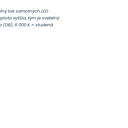
elný tok samotných LED
eplota vyššia, tým je svetelný
a (DB),
6 000 K = studená