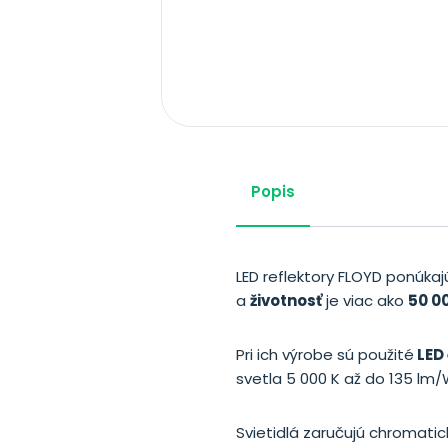
Popis
LED reflektory FLOYD ponúka
a
životnosť
je viac ako
50 0
Pri ich výrobe sú použité
LED 
svetla 5 000 K až do 135 lm/
Svietidlá zaručujú chromatic