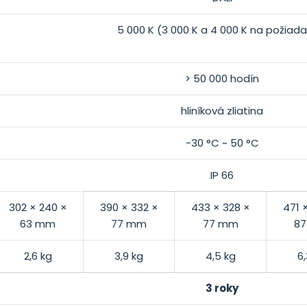
5 000 K
(3 000 K a 4 000 K na požiada
> 50 000 hodín
hliníková zliatina
-30 °C ~ 50 °C
IP 66
302
× 240
×
390
× 332
×
433
× 328
×
471
63
mm
77
mm
77
mm
87
2,6 kg
3,9 kg
4,5 kg
6,
3 roky