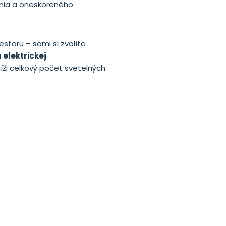
ania a oneskoreného
estoru – sami si zvolíte
 elektrickej
níži celkový počet svetelných